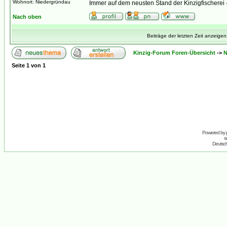
Wohnort: Niedergründau
Immer auf dem neusten Stand der Kinzigfischerei 
Nach oben
Beiträge der letzten Zeit anzeigen
Kinzig-Forum Foren-Übersicht
->
N
Seite
1
von
1
Powered by
s
Deutsc