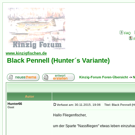
FAQ
P
www.kinzigfischen.de
Black Pennell (Hunter´s Variante)
Kinzig-Forum Foren-Übersicht
->
N
Autor
Hunter66
Verfasst am: 30.11.2015, 19:06
Titel: Black Pennell (H
Gast
Hallo Fliegenfischer,
um der Sparte "Nassfliegen" etwas leben einzuhau