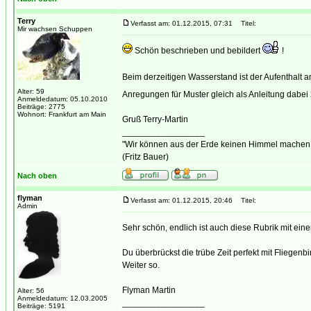
Terry
Verfasst am: 01.12.2015, 07:31
Titel:
Mir wachsen Schuppen
Schön beschrieben und bebildert
!
Beim derzeitigen Wasserstand ist der Aufenthalt 
Alter: 59
Anregungen für Muster gleich als Anleitung dabei 
Anmeldedatum: 05.10.2010
Beiträge: 2775
Wohnort: Frankfurt am Main
Gruß Terry-Martin
_________________
"Wir können aus der Erde keinen Himmel machen, a
(Fritz Bauer)
Nach oben
flyman
Verfasst am: 01.12.2015, 20:46
Titel:
Admin
Sehr schön, endlich ist auch diese Rubrik mit ein
Du überbrückst die trübe Zeit perfekt mit Fliegenb
Weiter so.
Flyman Martin
Alter: 56
Anmeldedatum: 12.03.2005
_________________
Beiträge: 5191