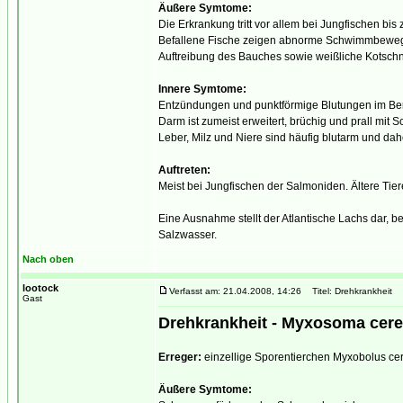
Äußere Symtome:
Die Erkrankung tritt vor allem bei Jungfischen bis
Befallene Fische zeigen abnorme Schwimmbewegun
Auftreibung des Bauches sowie weißliche Kotschn
Innere Symtome:
Entzündungen und punktförmige Blutungen im Ber
Darm ist zumeist erweitert, brüchig und prall mit Sc
Leber, Milz und Niere sind häufig blutarm und dahe
Auftreten:
Meist bei Jungfischen der Salmoniden. Ältere Tier
Eine Ausnahme stellt der Atlantische Lachs dar, 
Salzwasser.
Nach oben
lootock
Verfasst am: 21.04.2008, 14:26
Titel: Drehkrankheit
Gast
Drehkrankheit - Myxosoma cere
Erreger:
einzellige Sporentierchen Myxobolus cer
Äußere Symtome: