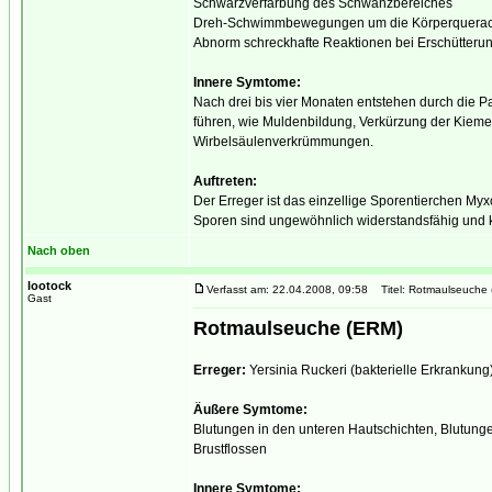
Schwarzverfärbung des Schwanzbereiches
Dreh-Schwimmbewegungen um die Körperquera
Abnorm schreckhafte Reaktionen bei Erschütterun
Innere Symtome:
Nach drei bis vier Monaten entstehen durch die 
führen, wie Muldenbildung, Verkürzung der Kieme
Wirbelsäulenverkrümmungen.
Auftreten:
Der Erreger ist das einzellige Sporentierchen M
Sporen sind ungewöhnlich widerstandsfähig und 
Nach oben
lootock
Verfasst am: 22.04.2008, 09:58
Titel: Rotmaulseuche
Gast
Rotmaulseuche (ERM)
Erreger:
Yersinia Ruckeri (bakterielle Erkrankung
Äußere Symtome:
Blutungen in den unteren Hautschichten, Blutung
Brustflossen
Innere Symtome: