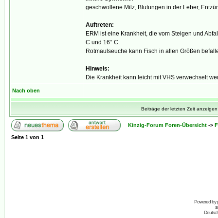
geschwollene Milz, Blutungen in der Leber, Ent
Auftreten:
ERM ist eine Krankheit, die vom Steigen und Abfa
C und 16° C.
Rotmaulseuche kann Fisch in allen Größen befallen
Hinweis:
Die Krankheit kann leicht mit VHS verwechselt we
Nach oben
Beiträge der letzten Zeit anzeigen
Kinzig-Forum Foren-Übersicht
->
F
Seite
1
von
1
Powered by
s
Deutsc