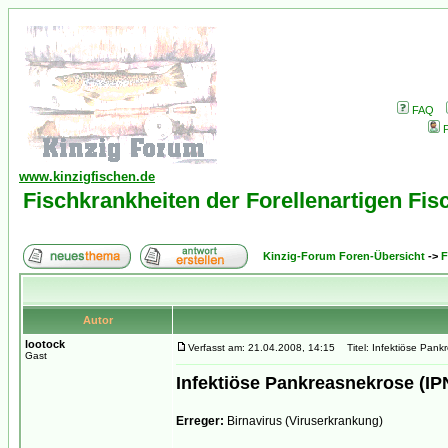
FAQ
P
www.kinzigfischen.de
Fischkrankheiten der Forellenartigen Fi
Kinzig-Forum Foren-Übersicht
->
F
Autor
lootock
Verfasst am: 21.04.2008, 14:15
Titel: Infektiöse Pank
Gast
Infektiöse Pankreasnekrose (IP
Erreger:
Birnavirus (Viruserkrankung)