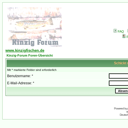
FAQ
P
www.kinzigfischen.de
Kinzig-Forum Foren-Übersicht
Schickt 
Mit * markierte Felder sind erforderlich
Benutzername: *
E-Mail-Adresse: *
Powered by
s
Deutsc