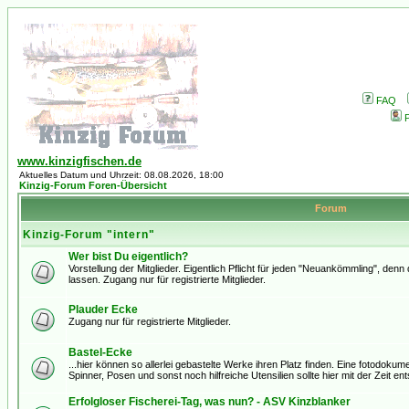
FAQ
P
www.kinzigfischen.de
Aktuelles Datum und Uhrzeit: 08.08.2026, 18:00
Kinzig-Forum Foren-Übersicht
Forum
Kinzig-Forum "intern"
Wer bist Du eigentlich?
Vorstellung der Mitglieder. Eigentlich Pflicht für jeden "Neuankömmling", den
lassen. Zugang nur für registrierte Mitglieder.
Plauder Ecke
Zugang nur für registrierte Mitglieder.
Bastel-Ecke
...hier können so allerlei gebastelte Werke ihren Platz finden. Eine fotodoku
Spinner, Posen und sonst noch hilfreiche Utensilien sollte hier mit der Zeit ent
Erfolgloser Fischerei-Tag, was nun? - ASV Kinzblanker