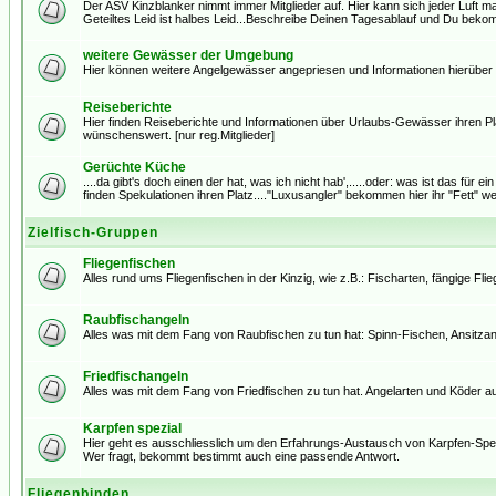
Der ASV Kinzblanker nimmt immer Mitglieder auf. Hier kann sich jeder Luft 
Geteiltes Leid ist halbes Leid...Beschreibe Deinen Tagesablauf und Du bekomm
weitere Gewässer der Umgebung
Hier können weitere Angelgewässer angepriesen und Informationen hierüber
Reiseberichte
Hier finden Reiseberichte und Informationen über Urlaubs-Gewässer ihren Plat
wünschenswert. [nur reg.Mitglieder]
Gerüchte Küche
....da gibt's doch einen der hat, was ich nicht hab',.....oder: was ist das für e
finden Spekulationen ihren Platz...."Luxusangler" bekommen hier ihr "Fett" weg!
Zielfisch-Gruppen
Fliegenfischen
Alles rund ums Fliegenfischen in der Kinzig, wie z.B.: Fischarten, fängige Flieg
Raubfischangeln
Alles was mit dem Fang von Raubfischen zu tun hat: Spinn-Fischen, Ansitzang
Friedfischangeln
Alles was mit dem Fang von Friedfischen zu tun hat. Angelarten und Köder a
Karpfen spezial
Hier geht es ausschliesslich um den Erfahrungs-Austausch von Karpfen-Spezi'
Wer fragt, bekommt bestimmt auch eine passende Antwort.
Fliegenbinden