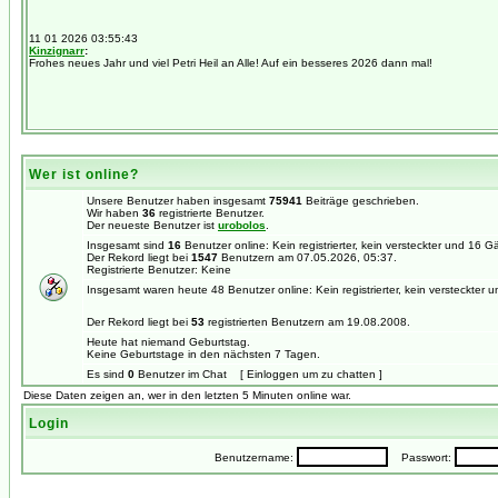
Wer ist online?
Unsere Benutzer haben insgesamt
75941
Beiträge geschrieben.
Wir haben
36
registrierte Benutzer.
Der neueste Benutzer ist
urobolos
.
Insgesamt sind
16
Benutzer online: Kein registrierter, kein versteckter und 16 
Der Rekord liegt bei
1547
Benutzern am 07.05.2026, 05:37.
Registrierte Benutzer: Keine
Insgesamt waren heute 48 Benutzer online: Kein registrierter, kein versteckter 
Der Rekord liegt bei
53
registrierten Benutzern am 19.08.2008.
Heute hat niemand Geburtstag.
Keine Geburtstage in den nächsten 7 Tagen.
Es sind
0
Benutzer im Chat [ Einloggen um zu chatten ]
Diese Daten zeigen an, wer in den letzten 5 Minuten online war.
Login
Benutzername:
Passwort: